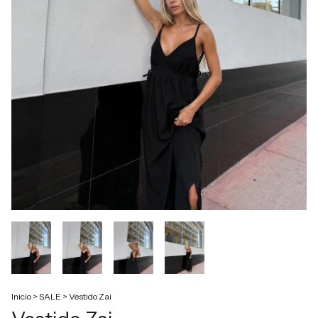
Inicio
>
SALE
>
Vestido Zai