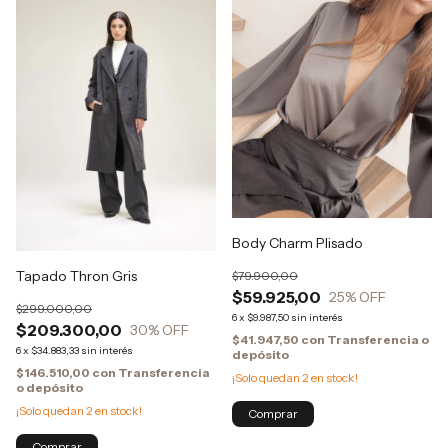
Body Charm Plisado
Tapado Thron Gris
$79.900,00
$59.925,00
25
% OFF
$299.000,00
6
x
$9.987,50
sin interés
$209.300,00
30
% OFF
$41.947,50
con
Transferencia o
6
x
$34.883,33
sin interés
depósito
$146.510,00
con
Transferencia
¡Solo quedan
2
en stock!
o depósito
¡Solo quedan
2
en stock!