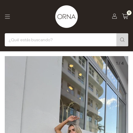
0
1
/
4