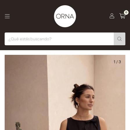
0
1
/
3