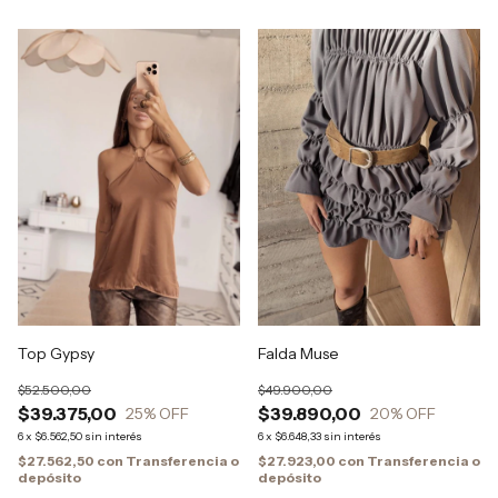
Top Gypsy
Falda Muse
$52.500,00
$49.900,00
$39.375,00
$39.890,00
25
% OFF
20
% OFF
6
x
$6.562,50
sin interés
6
x
$6.648,33
sin interés
$27.562,50
con
Transferencia o
$27.923,00
con
Transferencia o
depósito
depósito