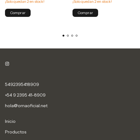
¡Solo quedan
2
en stock!
¡Solo quedan
2
en stock!
5492395418909
+54 9 2395 41-8909
hola@ornaoficial.net
Inicio
Productos