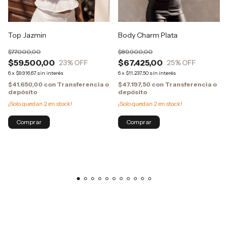
Top Jazmin
Body Charm Plata
$77.000,00
$89.900,00
$59.500,00
$67.425,00
23
% OFF
25
% OFF
6
x
$9.916,67
sin interés
6
x
$11.237,50
sin interés
$41.650,00
con
Transferencia o
$47.197,50
con
Transferencia o
depósito
depósito
¡Solo quedan
2
en stock!
¡Solo quedan
2
en stock!