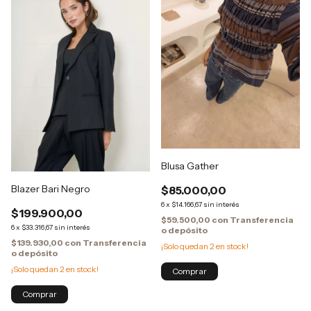
Blusa Gather
Blazer Bari Negro
$85.000,00
6
x
$14.166,67
sin interés
$199.900,00
$59.500,00
con
Transferencia
6
x
$33.316,67
sin interés
o depósito
$139.930,00
con
Transferencia
¡Solo quedan
2
en stock!
o depósito
¡Solo quedan
2
en stock!
Comprar