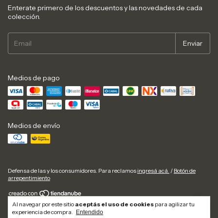
Enterate primero de los descuentos y las novedades de cada
colección.
Medios de pago
Medios de envío
Defensa de las y los consumidores. Para reclamos
ingresá acá.
/
Botón de
arrepentimiento
Al navegar por este sitio
aceptás el uso de cookies
para agilizar tu
Copyright orna - 27399583921 - 2026. Todos los derechos reservados.
experiencia de compra.
Entendido