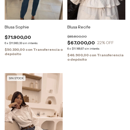
Blusa Sophie
Blusa Recife
$71.900,00
$85.800,00
$67.000,00
22
% OFF
6
x
$11.983,33
sin interés
6
x
$11.166,67
sin interés
$50.330,00
con
Transferencia o
depósito
$46.900,00
con
Transferencia
o depósito
SIN STOCK