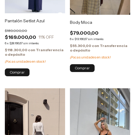
Pantalón Setlist Azul
Body Moca
$189.000,00
$79.000,00
$169.000,00
11
% OFF
6
x
$13.166,67
sin interés
6
x
$28.166,67
sin interés
$55.300,00
con
Transferencia
$118.300,00
con
Transferencia
o depósito
o depósito
¡Pocas unidades en stock!
¡Pocas unidades en stock!
Comprar