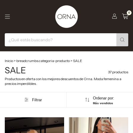
0
Inicio
>
breadcrumbs.categoria-producto
>
SALE
SALE
37 productos
Productos en oferta con los mejores descuentos de Orna. Moda femenina a
precios imperdibles.
Ordenar por:
Filtrar
Más vendidos