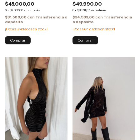
$45.000,00
$49.990,00
6
x
$7.500,00
sin interés
6
x
$8.331,67
sin interés
$31.500,00
con
Transferencia o
$34.993,00
con
Transferencia
depósito
o depósito
¡Pocas unidades en stock!
¡Pocas unidades en stock!
Comprar