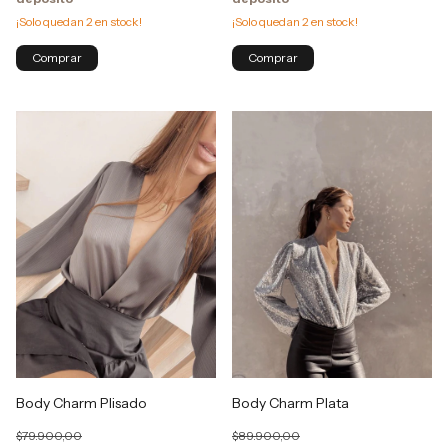
¡Solo quedan
2
en stock!
¡Solo quedan
2
en stock!
Body Charm Plisado
Body Charm Plata
$79.900,00
$89.900,00