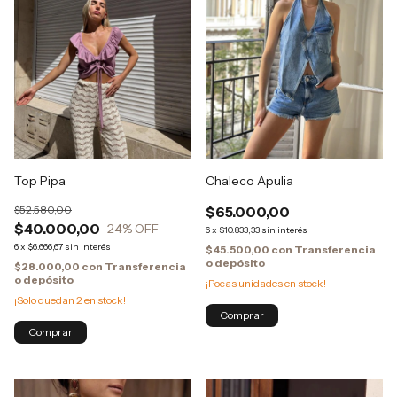
Top Pipa
Chaleco Apulia
$52.580,00
$65.000,00
$40.000,00
24
% OFF
6
x
$10.833,33
sin interés
6
x
$6.666,67
sin interés
$45.500,00
con
Transferencia
o depósito
$28.000,00
con
Transferencia
o depósito
¡Pocas unidades en stock!
¡Solo quedan
2
en stock!
Comprar
Comprar