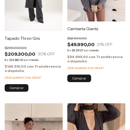
Camiseta Giants
Tapado Thron Gris
$62.900,00
$49.990,00
21
% OFF
$299.000,00
6
x
$8.331,67
sin interés
$209.300,00
30
% OFF
$34.993,00
con
Transferencia
6
x
$34.883,33
sin interés
o depósito
$146.510,00
con
Transferencia
¡Solo quedan
2
en stock!
o depósito
¡Solo quedan
2
en stock!