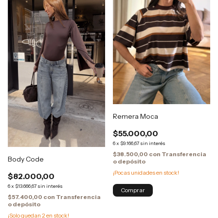
Remera Moca
$55.000,00
6
x
$9.166,67
sin interés
$38.500,00
con
Transferencia
Body Code
o depósito
¡Pocas unidades en stock!
$82.000,00
6
x
$13.666,67
sin interés
$57.400,00
con
Transferencia
o depósito
¡Solo quedan
2
en stock!