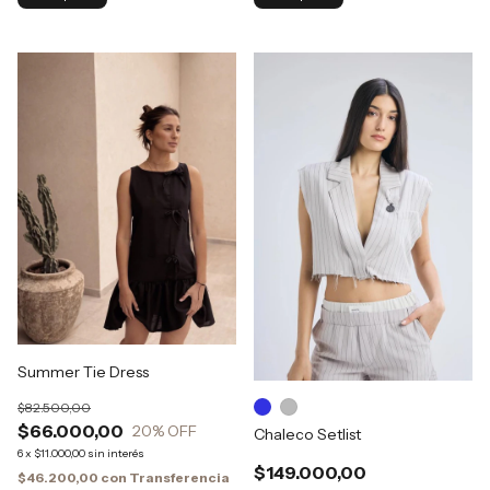
Summer Tie Dress
$82.500,00
$66.000,00
20
% OFF
Chaleco Setlist
6
x
$11.000,00
sin interés
$149.000,00
$46.200,00
con
Transferencia