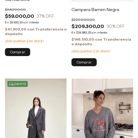
Campera Barnim Negra
$94.000,00
$59.000,00
37
% OFF
$299.000,00
6
x
$9.833,33
sin interés
$209.300,00
30
% OFF
$41.300,00
con
Transferencia o
6
x
$34.883,33
sin interés
depósito
$146.510,00
con
Transferencia
¡Solo quedan
2
en stock!
o depósito
¡Solo quedan
2
en stock!
Comprar
GRATIS