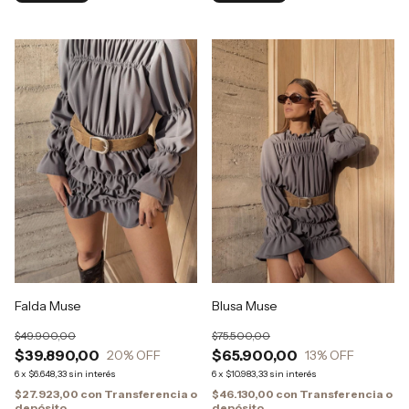
Falda Muse
Blusa Muse
$49.900,00
$75.500,00
$39.890,00
$65.900,00
20
% OFF
13
% OFF
6
x
$6.648,33
sin interés
6
x
$10.983,33
sin interés
$27.923,00
con
Transferencia o
$46.130,00
con
Transferencia o
depósito
depósito