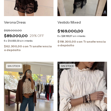
Verona Dress
Vestido Mixed
$125.000,00
$169.000,00
$89.000,00
29
% OFF
6
x
$28.166,67
sin interés
6
x
$14.833,33
sin interés
$118.300,00
con
Transferencia
o depósito
$62.300,00
con
Transferencia
o depósito
SIN STOCK
SIN STOCK