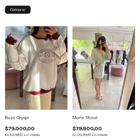
Buzo Cryspi
Mono Shout
$79.000,00
$79.900,00
6
x
$13.166,67
sin interés
6
x
$13.316,67
sin interés