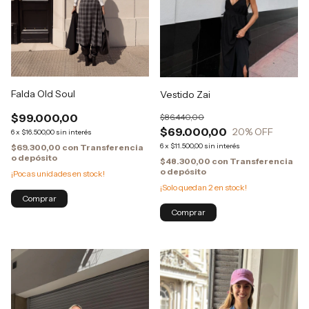
Falda Old Soul
Vestido Zai
$99.000,00
$86.440,00
$69.000,00
20
% OFF
6
x
$16.500,00
sin interés
6
x
$11.500,00
sin interés
$69.300,00
con
Transferencia
o depósito
$48.300,00
con
Transferencia
o depósito
¡Pocas unidades en stock!
¡Solo quedan
2
en stock!
Comprar