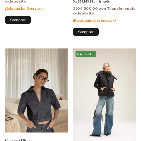
o depósito
6
x
$24.833,33
sin interés
¡Solo quedan
2
en stock!
$104.300,00
con
Transferencia
o depósito
¡Pocas unidades en stock!
Comprar
GRATIS
Camisa Bleu