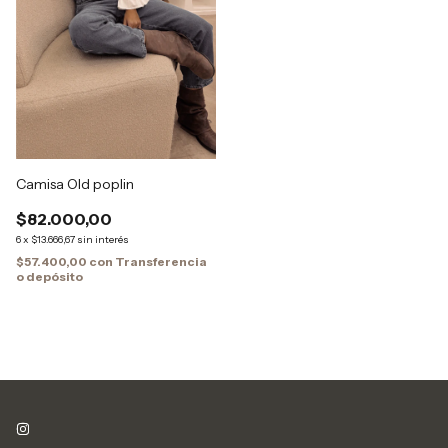
Camisa Old poplin
$82.000,00
6
x
$13.666,67
sin interés
$57.400,00
con
Transferencia
o depósito