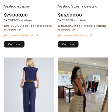
Vestido eclipse
Vestido Storming negro
$79.000,00
$66.900,00
6
x
$13.166,67
sin interés
6
x
$11.150,00
sin interés
$55.300,00
con
Transferencia
$46.830,00
con
Transferencia
o depósito
o depósito
¡Pocas unidades en stock!
¡Pocas unidades en stock!
Comprar