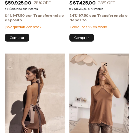
$59.925,00
$67.425,00
25
% OFF
25
% OFF
6
x
$9.987,50
sin interés
6
x
$11.237,50
sin interés
$41.947,50
con
Transferencia o
$47.197,50
con
Transferencia o
depósito
depósito
¡Solo quedan
2
en stock!
¡Solo quedan
2
en stock!