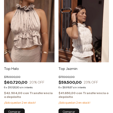
Top Halo
Top Jazmin
$75.900,00
$77.000,00
$60.720,00
$59.500,00
20
% OFF
23
% OFF
6
x
$10.120,00
sin interés
6
x
$9.916,67
sin interés
$42.504,00
con
Transferencia
$41.650,00
con
Transferencia o
o depósito
depósito
¡Solo quedan
2
en stock!
¡Solo quedan
2
en stock!