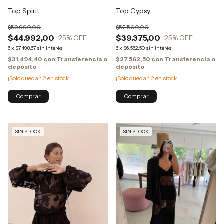
Top Spirit
Top Gypsy
$59.990,00
$52.500,00
$44.992,00
$39.375,00
25
% OFF
25
% OFF
6
x
$7.498,67
sin interés
6
x
$6.562,50
sin interés
$31.494,40
con
Transferencia o
$27.562,50
con
Transferencia o
depósito
depósito
¡Solo quedan
2
en stock!
¡Solo quedan
2
en stock!
SIN STOCK
SIN STOCK