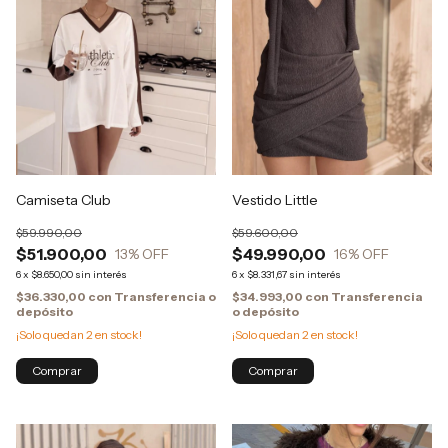
Camiseta Club
Vestido Little
$59.990,00
$59.600,00
$51.900,00
$49.990,00
13
% OFF
16
% OFF
6
x
$8.650,00
sin interés
6
x
$8.331,67
sin interés
$36.330,00
con
Transferencia o
$34.993,00
con
Transferencia
depósito
o depósito
¡Solo quedan
2
en stock!
¡Solo quedan
2
en stock!