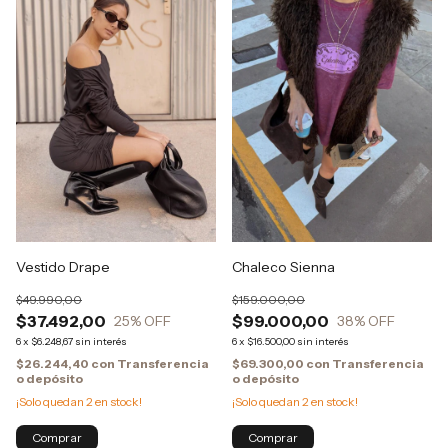
Vestido Drape
Chaleco Sienna
$49.990,00
$159.000,00
$37.492,00
$99.000,00
25
% OFF
38
% OFF
6
x
$6.248,67
sin interés
6
x
$16.500,00
sin interés
$26.244,40
con
Transferencia
$69.300,00
con
Transferencia
o depósito
o depósito
¡Solo quedan
2
en stock!
¡Solo quedan
2
en stock!