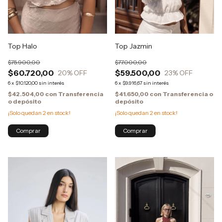
Top Halo
Top Jazmin
$75.900,00
$77.000,00
$60.720,00
$59.500,00
20
% OFF
23
% OFF
6
x
$10.120,00
sin interés
6
x
$9.916,67
sin interés
$42.504,00
con
Transferencia
$41.650,00
con
Transferencia o
o depósito
depósito
¡Solo quedan
2
en stock!
¡Solo quedan
2
en stock!