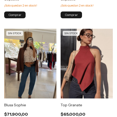
¡Solo quedan
2
en stock!
¡Solo quedan
2
en stock!
SIN STOCK
SIN STOCK
Blusa Sophie
Top Granate
$71.900,00
$65.000,00