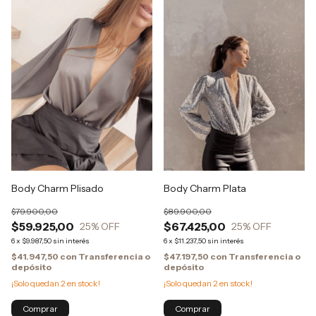
Body Charm Plisado
Body Charm Plata
$79.900,00
$89.900,00
$59.925,00
$67.425,00
25
% OFF
25
% OFF
6
x
$9.987,50
sin interés
6
x
$11.237,50
sin interés
$41.947,50
con
Transferencia o
$47.197,50
con
Transferencia o
depósito
depósito
¡Solo quedan
2
en stock!
¡Solo quedan
2
en stock!