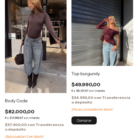
Top burgundy
$49.990,00
6
x
$8.331,67
sin interés
$34.993,00
con
Transferencia
Body Code
o depósito
¡Pocas unidades en stock!
$82.000,00
6
x
$13.666,67
sin interés
$57.400,00
con
Transferencia
o depósito
¡Solo quedan
2
en stock!