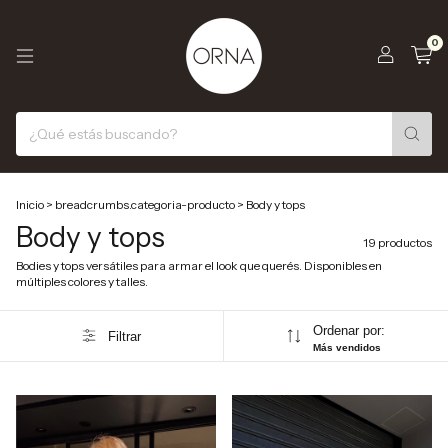
0
Inicio
>
breadcrumbs.categoria-producto
>
Body y tops
Body y tops
19 productos
Bodies y tops versátiles para armar el look que querés. Disponibles en
múltiples colores y talles.
Ordenar por:
Filtrar
Más vendidos