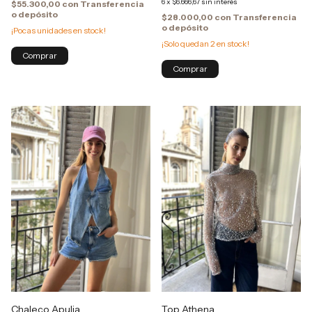
6
x
$6.666,67
sin interés
$55.300,00
con
Transferencia
o depósito
$28.000,00
con
Transferencia
o depósito
¡Pocas unidades en stock!
¡Solo quedan
2
en stock!
Comprar
Chaleco Apulia
Top Athena