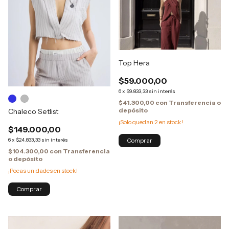
Top Hera
$59.000,00
6
x
$9.833,33
sin interés
$41.300,00
con
Transferencia o
depósito
Chaleco Setlist
¡Solo quedan
2
en stock!
$149.000,00
6
x
$24.833,33
sin interés
$104.300,00
con
Transferencia
o depósito
¡Pocas unidades en stock!
Comprar