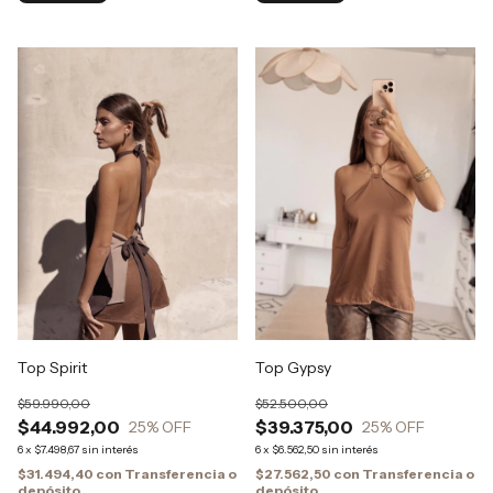
Top Spirit
Top Gypsy
$59.990,00
$52.500,00
$44.992,00
$39.375,00
25
% OFF
25
% OFF
6
x
$7.498,67
sin interés
6
x
$6.562,50
sin interés
$31.494,40
con
Transferencia o
$27.562,50
con
Transferencia o
depósito
depósito