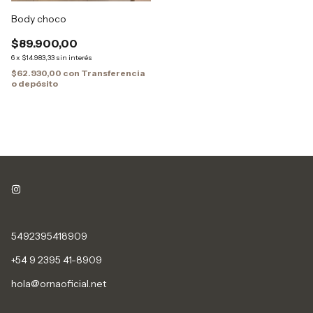
Body choco
$89.900,00
6
x
$14.983,33
sin interés
$62.930,00
con
Transferencia
o depósito
5492395418909
+54 9 2395 41-8909
hola@ornaoficial.net