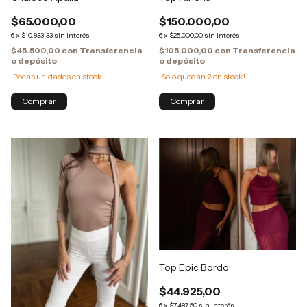
$65.000,00
$150.000,00
6
x
$10.833,33
sin interés
6
x
$25.000,00
sin interés
$45.500,00
con
Transferencia
$105.000,00
con
Transferencia
o depósito
o depósito
¡Pocas unidades en stock!
¡Solo quedan
2
en stock!
Comprar
Comprar
Top Epic Bordo
$44.925,00
6
x
$7.487,50
sin interés