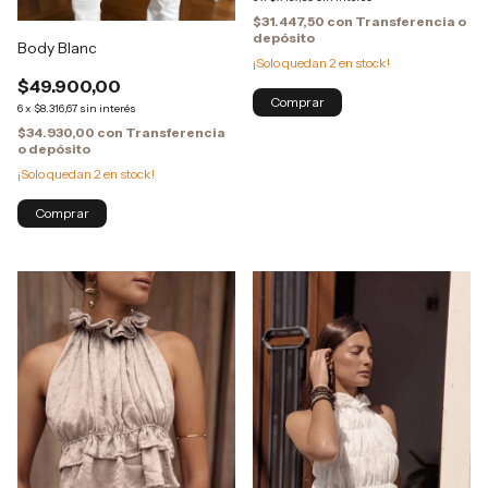
$31.447,50
con
Transferencia o
depósito
Body Blanc
¡Solo quedan
2
en stock!
$49.900,00
Comprar
6
x
$8.316,67
sin interés
$34.930,00
con
Transferencia
o depósito
¡Solo quedan
2
en stock!