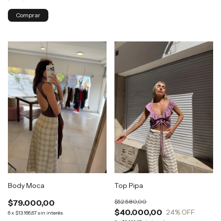
Body Moca
Top Pipa
$79.000,00
$52.580,00
$40.000,00
24
% OFF
6
x
$13.166,67
sin interés