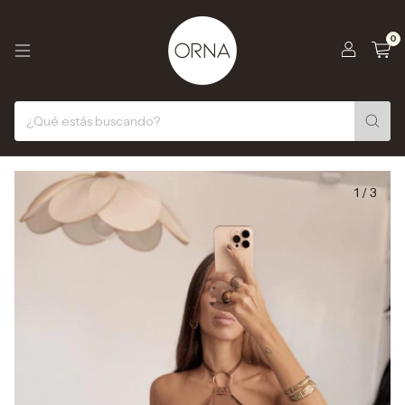
0
1
/
3