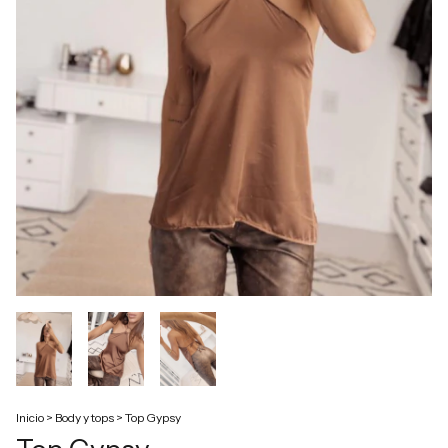
Inicio
>
Body y tops
>
Top Gypsy