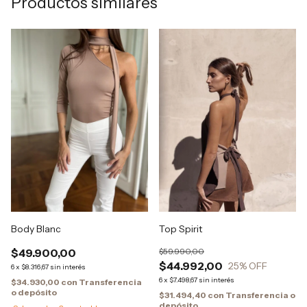
Productos similares
Body Blanc
Top Spirit
$49.900,00
$59.990,00
$44.992,00
25
% OFF
6
x
$8.316,67
sin interés
6
x
$7.498,67
sin interés
$34.930,00
con
Transferencia
o depósito
$31.494,40
con
Transferencia o
depósito