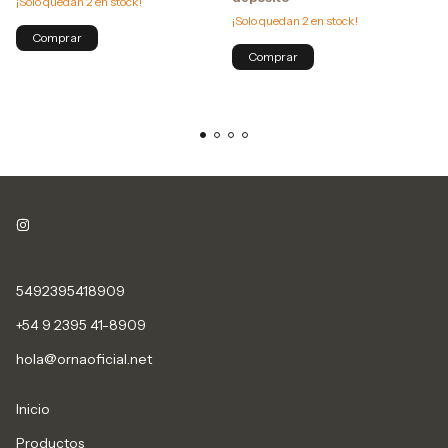
¡Solo quedan
2
en stock!
¡Solo quedan
2
en stock!
5492395418909
+54 9 2395 41-8909
hola@ornaoficial.net
Inicio
Productos