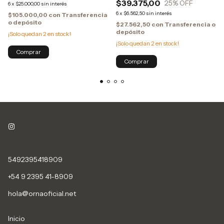
$39.375,00
25
% OFF
6
x
$25.000,00
sin interés
6
x
$6.562,50
sin interés
$105.000,00
con
Transferencia
o depósito
$27.562,50
con
Transferencia o
depósito
¡Solo quedan
2
en stock!
¡Solo quedan
2
en stock!
Comprar
5492395418909
+54 9 2395 41-8909
hola@ornaoficial.net
Inicio