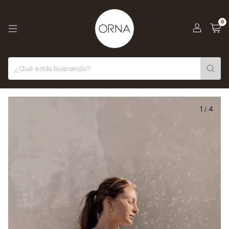
0
1
/
4