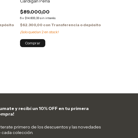
Cardigan Perla
$89.000,00
Blazer Bari Neg
6
x
$14.833,33
sin interés
$199.900,0
epósito
$62.300,00
con
Transferencia o depósito
¡Solo quedan
2
en stock!
6
x
$33.316,67
sin inte
$139.930,00
con
¡Solo quedan
2
en s
Comprar
umate y recibí un 10% OFF en tu primera
ompra!
terate primero de los descuentos y las novedades
 cada colección.