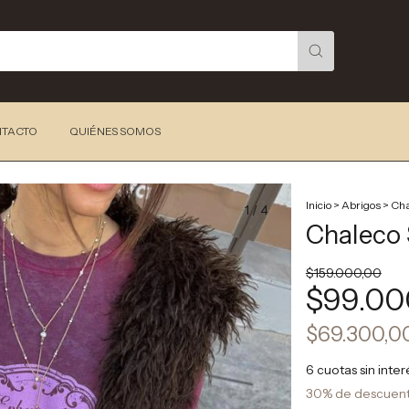
TACTO
QUIÉNES SOMOS
Inicio
>
Abrigos
>
Cha
1
/
4
Chaleco 
$159.000,00
$99.00
$69.300,0
6
cuotas sin inte
30% de descuen