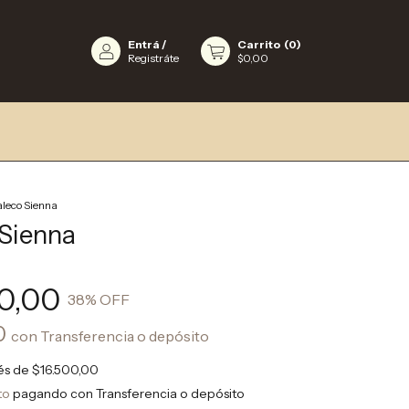
Entrá
/
Carrito
(
0
)
Registráte
$0,00
leco Sienna
Sienna
0,00
38
% OFF
0
con
Transferencia o depósito
rés de
$16.500,00
to
pagando con Transferencia o depósito