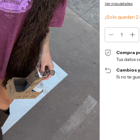
Ver más detalles
¡Solo quedan
2
Compra p
Tus datos c
Cambios y
Si no te gu