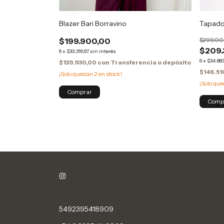
Blazer Bari Borravino
Tapado
$199.900,00
$299.00
$209.
ncia o depósito
6
x
$33.316,67
sin interés
6
x
$34.883
$139.930,00
con
Transferencia o depósito
$146.51
¡Solo quedan
2
en stock!
¡Solo qu
Comprar
5492395418909