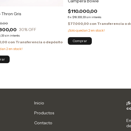
Campera Bowie
$110.000,00
 Thron Gris
6
x
$18.333,33
sin interés
0,00
$77.000,00
con
Transferencia o d
300,00
30
% OFF
¡Solo quedan
2
en stock!
,33
sin interés
0,00
con
Transferencia o depósito
edan
2
en stock!
Inicio
¡S
c
Productos
En
Contacto
de