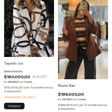
Tapado Jos
$199.000,00
$160.000,00
20
% OFF
6
x
$26.666,67
sin interés
Blazer Bari
$112.000,00
con
Transferencia
o depósito
$199.000,00
¡Solo quedan
2
en stock!
6
x
$33.166,67
sin interés
$139.300,00
con
Transferencia
o depósito