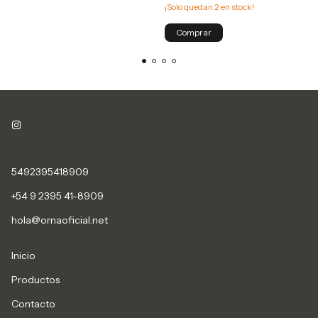
¡Solo quedan
2
en stock!
Comprar
5492395418909
+54 9 2395 41-8909
hola@ornaoficial.net
Inicio
Productos
Contacto