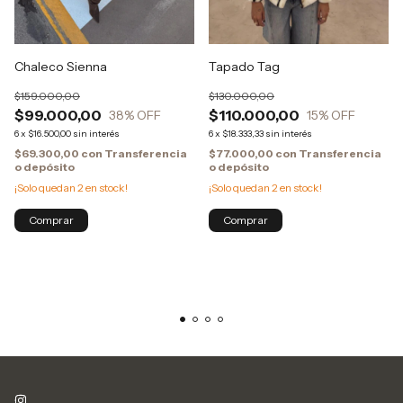
Chaleco Sienna
Tapado Tag
$159.000,00
$130.000,00
$99.000,00
$110.000,00
38
% OFF
15
% OFF
6
x
$16.500,00
sin interés
6
x
$18.333,33
sin interés
$69.300,00
con
Transferencia
$77.000,00
con
Transferencia
o depósito
o depósito
¡Solo quedan
2
en stock!
¡Solo quedan
2
en stock!