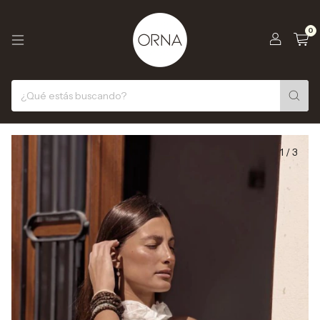
0
1
/
3