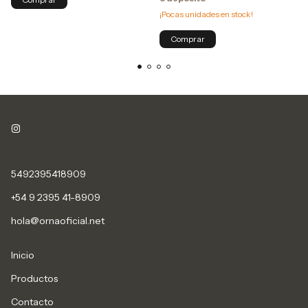
¡Pocas unidades en stock!
Comprar
5492395418909
+54 9 2395 41-8909
hola@ornaoficial.net
Inicio
Productos
Contacto