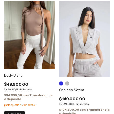
Body Blanc
$49.900,00
Chaleco Setlist
6
x
$8.316,67
sin interés
$34.930,00
con
Transferencia
$149.000,00
o depósito
6
x
$24.833,33
sin interés
¡Solo quedan
2
en stock!
$104.300,00
con
Transferencia
o depósito