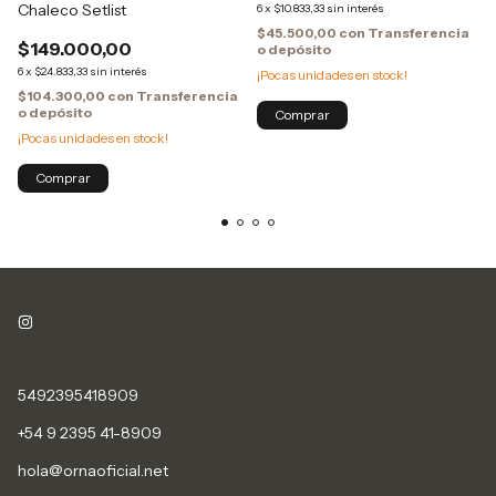
Chaleco Setlist
6
x
$10.833,33
sin interés
$45.500,00
con
Transferencia
$149.000,00
o depósito
6
x
$24.833,33
sin interés
¡Pocas unidades en stock!
$104.300,00
con
Transferencia
o depósito
Comprar
¡Pocas unidades en stock!
Comprar
5492395418909
+54 9 2395 41-8909
hola@ornaoficial.net