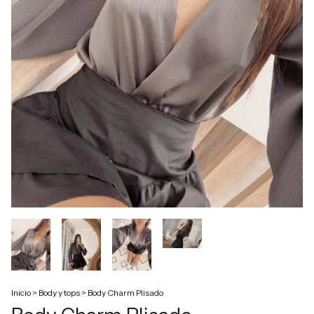
Inicio
>
Body y tops
>
Body Charm Plisado