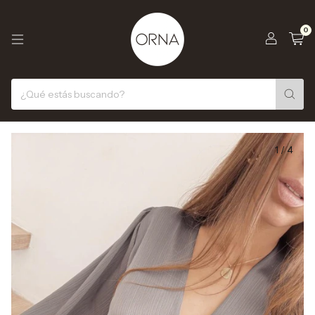
0
1
/
4